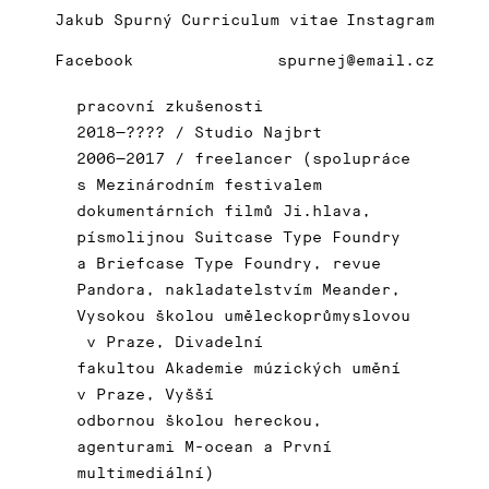
Jakub Spurný
Curriculum vitae
Instagram
Facebook
spurnej@email.cz
pracovní zkušenosti
2018—???? / Studio Najbrt
2006—2017 / freelancer (spolupráce
s Mezinárodním festivalem
dokumentárních filmů Ji.hlava,
písmolijnou Suitcase Type Foundry
a Briefcase Type Foundry, revue
Pandora, nakladatelstvím Meander,
Vysokou školou uměleckoprůmyslovou
v Praze, Divadelní
fakultou Akademie múzických umění
v Praze, Vyšší
odbornou školou hereckou,
agenturami M-ocean a První
multimediální)