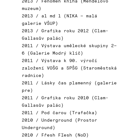
2013 / Fenomén kniha (Mendelovo
muzeum)
2013 / al md l (NIKA – malá
galerie VŠUP)
2013 / Grafika roku 2012 (Clam-
Gallasův palác)
2011 / Výstava umělecké skupiny 2–
6 (Galerie Modrý klíč)
2011 / Výstava k 90. výročí
založení VOŠG a SPŠG (Staroměstská
radnice)
2011 / Lásky čas plamenný (galerie
pre)
2011 / Grafika roku 2010 (Clam-
Gallasův palác)
2011 / Pod čarou (Trafačka)
2010 / Underground (Prostor
Underground)
2010 / Fřesh Fľesh (NoD)